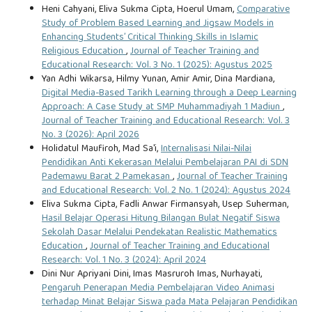
Heni Cahyani, Eliva Sukma Cipta, Hoerul Umam,
Comparative
Study of Problem Based Learning and Jigsaw Models in
Enhancing Students’ Critical Thinking Skills in Islamic
Religious Education
,
Journal of Teacher Training and
Educational Research: Vol. 3 No. 1 (2025): Agustus 2025
Yan Adhi Wikarsa, Hilmy Yunan, Amir Amir, Dina Mardiana,
Digital Media-Based Tarikh Learning through a Deep Learning
Approach: A Case Study at SMP Muhammadiyah 1 Madiun
,
Journal of Teacher Training and Educational Research: Vol. 3
No. 3 (2026): April 2026
Holidatul Maufiroh, Mad Sa'i,
Internalisasi Nilai-Nilai
Pendidikan Anti Kekerasan Melalui Pembelajaran PAI di SDN
Pademawu Barat 2 Pamekasan
,
Journal of Teacher Training
and Educational Research: Vol. 2 No. 1 (2024): Agustus 2024
Eliva Sukma Cipta, Fadli Anwar Firmansyah, Usep Suherman,
Hasil Belajar Operasi Hitung Bilangan Bulat Negatif Siswa
Sekolah Dasar Melalui Pendekatan Realistic Mathematics
Education
,
Journal of Teacher Training and Educational
Research: Vol. 1 No. 3 (2024): April 2024
Dini Nur Apriyani Dini, Imas Masruroh Imas, Nurhayati,
Pengaruh Penerapan Media Pembelajaran Video Animasi
terhadap Minat Belajar Siswa pada Mata Pelajaran Pendidikan