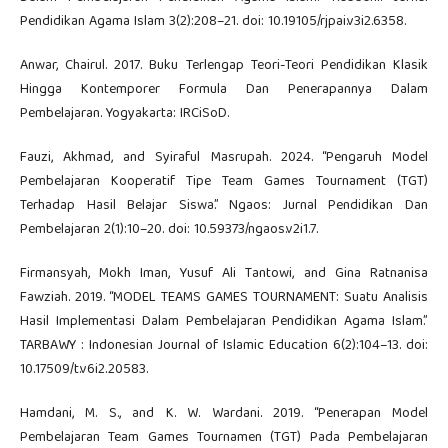
Pendidikan Agama Islam 3(2):208–21. doi: 10.19105/rjpai.v3i2.6358.
Anwar, Chairul. 2017. Buku Terlengap Teori-Teori Pendidikan Klasik
Hingga Kontemporer Formula Dan Penerapannya Dalam
Pembelajaran. Yogyakarta: IRCiSoD.
Fauzi, Akhmad, and Syiraful Masrupah. 2024. “Pengaruh Model
Pembelajaran Kooperatif Tipe Team Games Tournament (TGT)
Terhadap Hasil Belajar Siswa.” Ngaos: Jurnal Pendidikan Dan
Pembelajaran 2(1):10–20. doi: 10.59373/ngaos.v2i1.7.
Firmansyah, Mokh Iman, Yusuf Ali Tantowi, and Gina Ratnanisa
Fawziah. 2019. “MODEL TEAMS GAMES TOURNAMENT: Suatu Analisis
Hasil Implementasi Dalam Pembelajaran Pendidikan Agama Islam.”
TARBAWY : Indonesian Journal of Islamic Education 6(2):104–13. doi:
10.17509/t.v6i2.20583.
Hamdani, M. S., and K. W. Wardani. 2019. “Penerapan Model
Pembelajaran Team Games Tournamen (TGT) Pada Pembelajaran