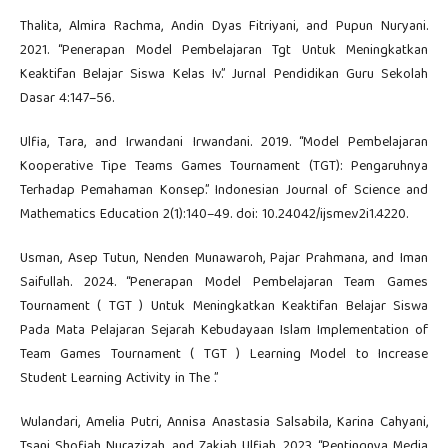
Thalita, Almira Rachma, Andin Dyas Fitriyani, and Pupun Nuryani.
2021. “Penerapan Model Pembelajaran Tgt Untuk Meningkatkan
Keaktifan Belajar Siswa Kelas Iv.” Jurnal Pendidikan Guru Sekolah
Dasar 4:147–56.
Ulfia, Tara, and Irwandani Irwandani. 2019. “Model Pembelajaran
Kooperative Tipe Teams Games Tournament (TGT): Pengaruhnya
Terhadap Pemahaman Konsep.” Indonesian Journal of Science and
Mathematics Education 2(1):140–49. doi: 10.24042/ijsme.v2i1.4220.
Usman, Asep Tutun, Nenden Munawaroh, Pajar Prahmana, and Iman
Saifullah. 2024. “Penerapan Model Pembelajaran Team Games
Tournament ( TGT ) Untuk Meningkatkan Keaktifan Belajar Siswa
Pada Mata Pelajaran Sejarah Kebudayaan Islam Implementation of
Team Games Tournament ( TGT ) Learning Model to Increase
Student Learning Activity in The .”
Wulandari, Amelia Putri, Annisa Anastasia Salsabila, Karina Cahyani,
Tsani Shofiah Nurazizah, and Zakiah Ulfiah. 2023. “Pentingnya Media