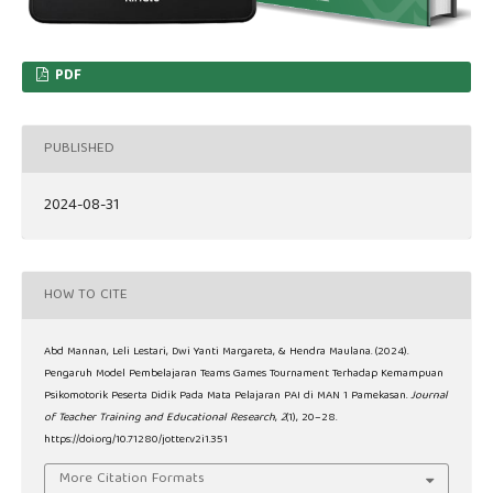
PDF
PUBLISHED
2024-08-31
HOW TO CITE
Abd Mannan, Leli Lestari, Dwi Yanti Margareta, & Hendra Maulana. (2024).
Pengaruh Model Pembelajaran Teams Games Tournament Terhadap Kemampuan
Psikomotorik Peserta Didik Pada Mata Pelajaran PAI di MAN 1 Pamekasan.
Journal
of Teacher Training and Educational Research
,
2
(1), 20–28.
https://doi.org/10.71280/jotter.v2i1.351
More Citation Formats