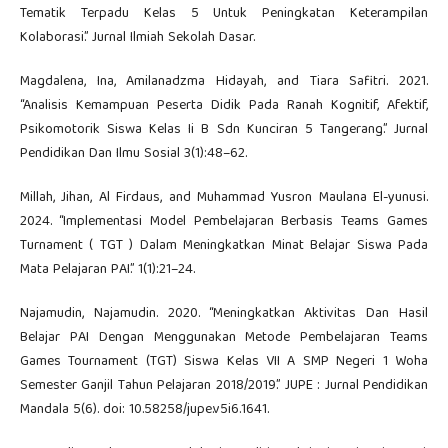
Tematik Terpadu Kelas 5 Untuk Peningkatan Keterampilan
Kolaborasi.” Jurnal Ilmiah Sekolah Dasar.
Magdalena, Ina, Amilanadzma Hidayah, and Tiara Safitri. 2021.
“Analisis Kemampuan Peserta Didik Pada Ranah Kognitif, Afektif,
Psikomotorik Siswa Kelas Ii B Sdn Kunciran 5 Tangerang.” Jurnal
Pendidikan Dan Ilmu Sosial 3(1):48–62.
Millah, Jihan, Al Firdaus, and Muhammad Yusron Maulana El-yunusi.
2024. “Implementasi Model Pembelajaran Berbasis Teams Games
Turnament ( TGT ) Dalam Meningkatkan Minat Belajar Siswa Pada
Mata Pelajaran PAI.” 1(1):21–24.
Najamudin, Najamudin. 2020. “Meningkatkan Aktivitas Dan Hasil
Belajar PAI Dengan Menggunakan Metode Pembelajaran Teams
Games Tournament (TGT) Siswa Kelas VII A SMP Negeri 1 Woha
Semester Ganjil Tahun Pelajaran 2018/2019.” JUPE : Jurnal Pendidikan
Mandala 5(6). doi: 10.58258/jupe.v5i6.1641.