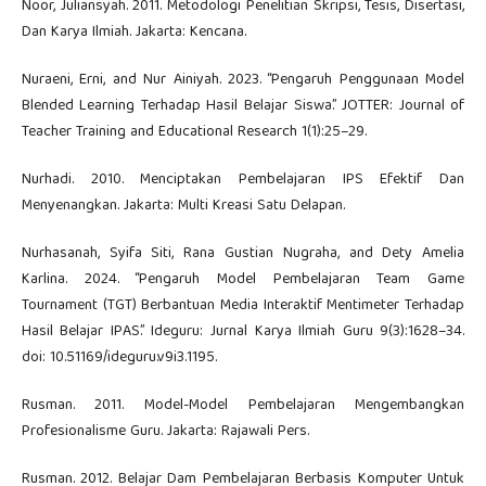
Noor, Juliansyah. 2011. Metodologi Penelitian Skripsi, Tesis, Disertasi,
Dan Karya Ilmiah. Jakarta: Kencana.
Nuraeni, Erni, and Nur Ainiyah. 2023. “Pengaruh Penggunaan Model
Blended Learning Terhadap Hasil Belajar Siswa.” JOTTER: Journal of
Teacher Training and Educational Research 1(1):25–29.
Nurhadi. 2010. Menciptakan Pembelajaran IPS Efektif Dan
Menyenangkan. Jakarta: Multi Kreasi Satu Delapan.
Nurhasanah, Syifa Siti, Rana Gustian Nugraha, and Dety Amelia
Karlina. 2024. “Pengaruh Model Pembelajaran Team Game
Tournament (TGT) Berbantuan Media Interaktif Mentimeter Terhadap
Hasil Belajar IPAS.” Ideguru: Jurnal Karya Ilmiah Guru 9(3):1628–34.
doi: 10.51169/ideguru.v9i3.1195.
Rusman. 2011. Model-Model Pembelajaran Mengembangkan
Profesionalisme Guru. Jakarta: Rajawali Pers.
Rusman. 2012. Belajar Dam Pembelajaran Berbasis Komputer Untuk